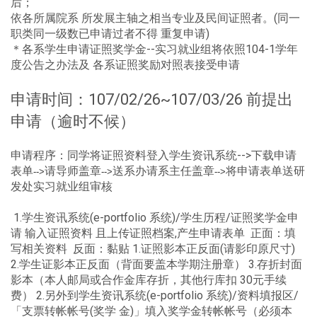
后；
依各所属院系 所发展主轴之相当专业及民间证照者。(同一
职类同一级数已申请过者不得 重复申请)
＊各系学生申请证照奖学金--实习就业组将依照104-1学年
度公告之办法及 各系证照奖励对照表接受申请
申请时间：107/02/26~107/03/26 前提出
申请（逾时不候）
申请程序：同学将证照资料登入学生资讯系统-->下载申请
表单
请导师盖章
送系办请系主任盖章
将申请表单送研
-->
-->
-->
发处实习就业组审核
1.学生资讯系统(e-portfolio 系统)/学生历程/证照奖学金申
请 输入证照资料 且上传证照档案,产生申请表单 正面：填
写相关资料 反面：黏贴 1.证照影本正反面(请影印原尺寸)
2.学生证影本正反面（背面要盖本学期注册章） 3.存折封面
影本（本人邮局或合作金库存折，其他行库扣 30元手续
费） 2.另外到学生资讯系统(e-portfolio 系统)/资料填报区/
「支票转帐帐号(奖学 金)」填入奖学金转帐帐号（必须本