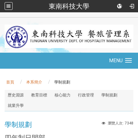
東南科技大學
::
MENU
Toggle
navigation
首頁
本系簡介
學制規劃
:::
歷史淵源
教育目標
核心能力
行政管理
學制規劃
就業升學
學制規劃
7348
瀏覽人次:
四年制日間部