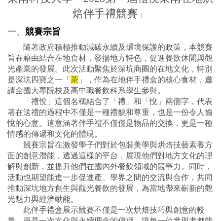
焙伴手禮競賽」
一、
競賽宗旨
隨著政府積極推動減碳永續及環境保護的政策，本競賽
旨在藉由結合在地食材，發揚地方特色，促進餐飲休閒與觀
光產業的發展。此次活動聚焦於深坑商圈的在地文化，特別
是深坑四寶之一「
茶
」，作為在地伴手禮盒的核心食材，邀
請全國大專院校及高中職餐飲科系學生參與。
「禮悅」這個名稱結合了「禮」和「悅」兩個字，代表
著在送禮的過程中不僅是一種禮貌和尊重，也是一份令人愉
悅的心意。這意涵著伴手禮不僅僅是物品的交換，更是一種
情感的傳遞和文化的體現。
競賽宗旨在激發學子們對於包裝美學與烘焙技藝素養方
面的創意潛能，透過這樣的平台，展現他們對地方文化的理
解與創新，並提升他們在國內外餐飲領域的競爭力。同時，
活動也期望能進一步促進產、學界之間的交流與合作，共同
推動深坑地方創生與觀光餐飲的發展，為當地帶來嶄新的觀
光魅力與經濟動能。
此伴手禮盒展示競賽不僅是一次烘焙技巧與創意的較
量，更是一次文化與永續理念的傳遞，讓每一位參與者都能