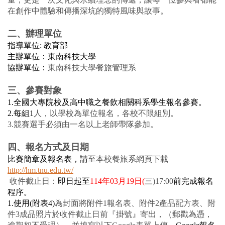
在創作中體驗和傳播深坑的獨特風味與故事。
二、辦理單位
指導單位: 教育部
主辦單位：東南科技大學
協辦單位：
東南科技大學餐旅管理系
三、參賽對象
1.
全國大專院校及高中職之餐飲相關科系學生報名參賽。
2.每組1
人，以學校為單位報名，各校不限組別。
3.競賽選手必須由一名以上老師帶隊參加。
四、報名方式及日期
比賽簡章及報名表，請
至本校餐旅系網頁下載
http://hm.tnu.edu.tw/
收件截止日：
即日起至
114
年03月19日(
三)17:00
前完成報名
程序。
1.
使用(附表4)
為封面將附件1報名表、附件2產品配方表、附
件3成品照片於收件截止日前『掛號』寄出，（郵戳為憑，