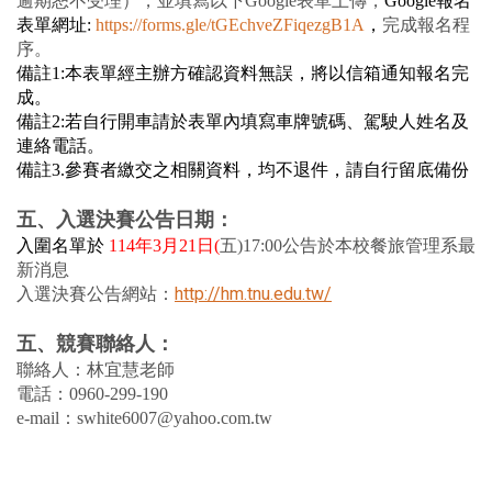
逾期恕不受理），並填寫以下Google表單上傳，
Google
報名
表單網址:
https://forms.gle/tGEchveZFiqezgB1A
，
完成報名程
序。
備註1:本表單經主辦方確認資料無誤，將以信箱通知報名完
成。
備註2:若自行開車請於表單內填寫車牌號碼、駕駛人姓名及
連絡電話。
備註3.
參賽者繳交之相關資料，均不退件，請自行留底備份
五、入選決賽公告日期：
入圍名單於
114
年3月21日(
五)17:00公告於本校
餐旅管理系最
新消息
http://hm.tnu.edu.tw/
入選決賽公告網站：
五、競賽聯絡人：
聯絡人：林宜慧老師
電話：0960-299-190
e-mail：swhite6007@yahoo.com.tw