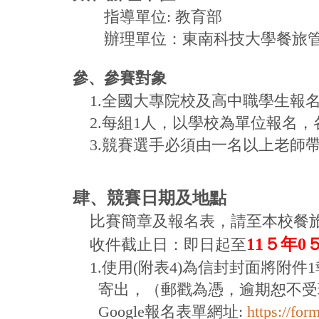
指導單位: 教育部
辦理單位：東南科技大學餐旅
參、
參賽對象
1.全國大專院校及高中職學生報
2.每組1
人，以學校為單位報名，
3.競賽選手必須由一名以上老師
肆、競賽日期及地點
比賽簡章及報名表，請
至本校餐
11５
年0
收件截止日：
即日起至
1.
使用(附表4)
為信封封面將附件1
寄出，（郵戳為憑，逾期恕不受理）
Google報名表單網址:
https://f