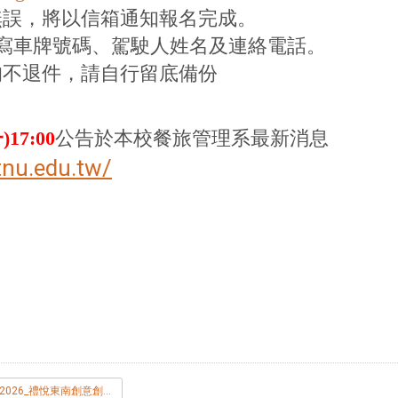
無誤，將以信箱通知報名完成。
內填寫車牌號碼、駕駛人姓名及連絡電話。
均不退件，請自行留底備份
)17:00
公告於本校
餐旅管理系最新消息
tnu.edu.tw/
2026_禮悅東南創意創業烘焙伴手禮競賽.doc