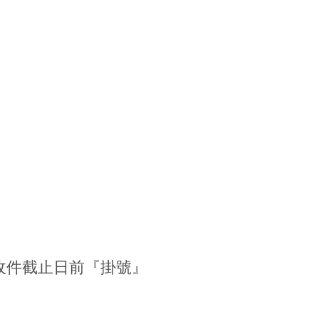
收件截止日前『掛號』
。