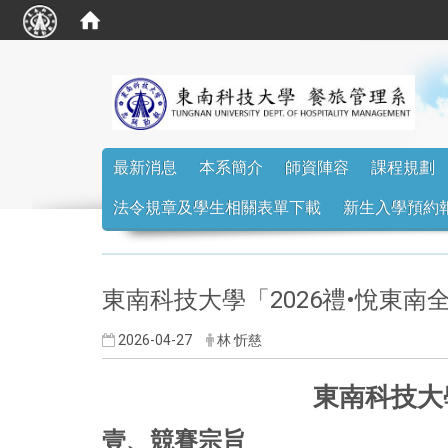
:::
最新消息
本系簡介
師資陣容
課程規劃
法令規章及學生相關表單下載
新生入學預約
:::
東南科技大學「2026禮•悅東
2026-04-27
林 忻慈
東南科技大
壹、競賽宗旨