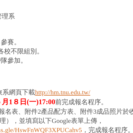
管理系
名參賽。
各校不限組別。
帶隊參加。
旅系網頁下載
http://hm.tnu.edu.tw/
５月1８日(
一)17:00
前完成報名程序。
報名表、附件2產品配方表、附件3成品照片於
，並填寫以下Google表單上傳，
orms.gle/HswFnWQF3XPUCahv5
，
完成報名程序